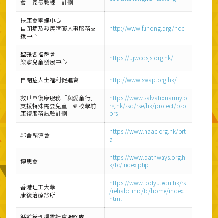
會「家長教練」計劃
扶康會牽蝶中心
自閉症及發展障礙人事服務支
http://www.fuhong.org/hdc
援中心
聖雅各福群會
https://ujwcc.sjs.org.hk/
樂寧兒童發展中心
自閉症人士福利促進會
http://www.swap.org.hk/
救世軍復康服務「與愛童行」
https://www.salvationarmy.o
支援特殊需要兒童－到校學前
rg.hk/ssd/rse/hk/project/pso
康復服務試驗計劃
prs
https://www.naac.org.hk/prt
鄰舍輔導會
a
https://www.pathways.org.h
博思會
k/tc/index.php
https://www.polyu.edu.hk/rs
香港理工大學
/rehabclinic/tc/home/index.
康復治療診所
html
循道衛理楊震社會服務處