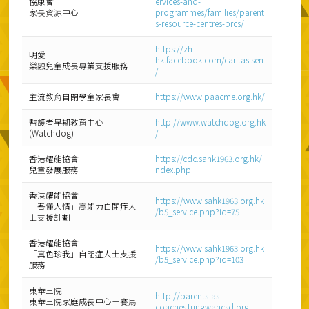
協康會
ervices-and-
家長資源中心
programmes/families/parent
s-resource-centres-prcs/
https://zh-
明愛
hk.facebook.com/caritas.sen
樂融兒童成長專業支援服務
/
主流教育自閉學童家長會
https://www.paacme.org.hk/
監護者早期教育中心
http://www.watchdog.org.hk
(Watchdog)
/
香港耀能協會
https://cdc.sahk1963.org.hk/i
兒童發展服務
ndex.php
香港耀能協會
https://www.sahk1963.org.hk
「吾懂人情」高能力自閉症人
/b5_service.php?id=75
士支援計劃
香港耀能協會
https://www.sahk1963.org.hk
「真色珍我」自閉症人士支援
/b5_service.php?id=103
服務
東華三院
http://parents-as-
東華三院家庭成長中心－賽馬
coaches.tungwahcsd.org