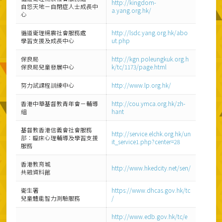
http://kingdom-
自悠天地－自閉症人士成長中
a.yang.org.hk/
心
循道衛理楊震社會服務處
http://lsdc.yang.org.hk/abo
學習支援及成長中心
ut.php
保良局
http://kgn.poleungkuk.org.h
保良局兒童發展中心
k/tc/1173/page.html
努力試課程訓練中心
http://www.lp.org.hk/
香港中華基督教青年會－輔導
http://cou.ymca.org.hk/zh-
組
hant
基督教香港信義會社會服務
http://service.elchk.org.hk/un
部：臨床心理輔導及學習支援
it_service1.php?center=28
服務
香港教育城
http://www.hkedcity.net/sen/
共融資料館
衛生署
https://www.dhcas.gov.hk/tc
兒童體能智力測驗服務
/
http://www.edb.gov.hk/tc/e