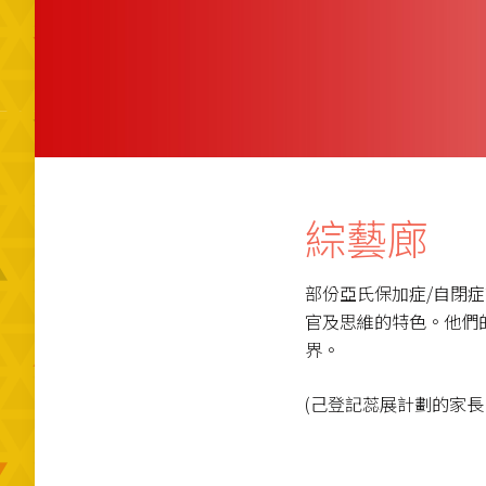
綜藝廊
部份亞氏保加症/自閉
官及思維的特色。他們
界。
(己登記蕊展計劃的家長：