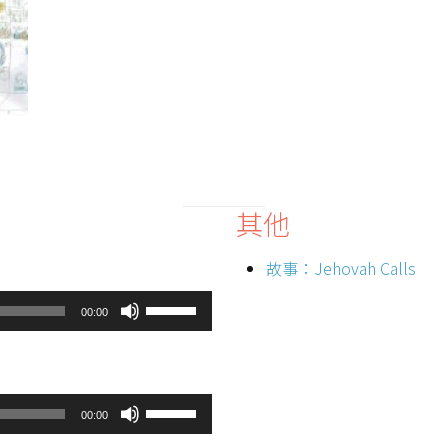
其他
故事：Jehovah Calls
U
00:00
s
e
U
U
p
00:00
s
/