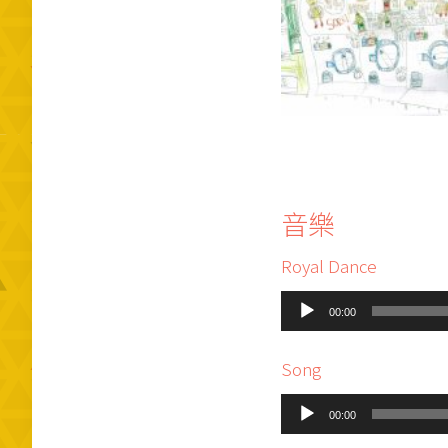
音樂
Royal Dance
A
00:00
u
d
Song
i
A
o
00:00
u
P