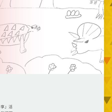
享
分享」活