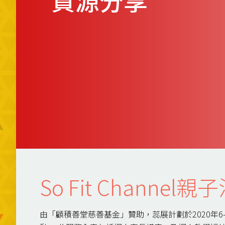
資源分享
So Fit Chann
由「顧積善堂慈善基金」贊助，蕊展計劃於2020年6-8